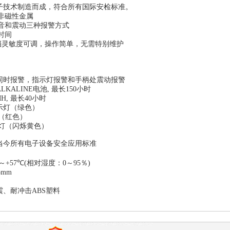
子技术制造而成，符合所有国际安检标准。
非磁性金属
音和震动三种报警方式
时间
档灵敏度可调，操作简单，无需特别维护
同时报警，指示灯报警和手柄处震动报警
ALKALINE
电池
,
最长
150
小时
MH,
最长
40
小时
示灯（绿色）
（红色）
灯（闪烁黄色）
当今所有电子设备安全应用标准
～
+
57
℃
(
相对湿度：
0
～
95
％
)
5mm
震、耐冲击
ABS
塑料