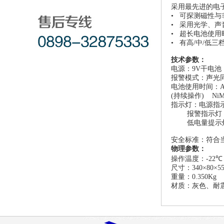
采用最先进的电
•
可探测磁性与
•
采用光学、声
•
超长电池使用
•
有高
/
中
/
低三
技术参数：
电源：
9V
干电池
报警模式：声光
电池使用时间：
(
持续操作
) Ni
指示灯：电源指
报警指示灯
低电量提示
安全标准：符合
物理参数：
操作温度：
-22
℃
尺寸：
340
×
80
×
5
重量：
0.350Kg
材质：灰色、耐